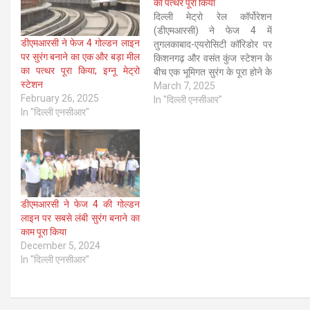
का पत्थर पूरा किया
दिल्ली मेट्रो रेल कॉर्पोरेशन
(डीएमआरसी) ने फेज 4 में
डीएमआरसी ने फेज 4 गोल्डन लाइन
तुगलकाबाद-एयरोसिटी कॉरिडोर पर
पर सुरंग बनाने का एक और बड़ा मील
किशनगढ़ और वसंत कुंज स्टेशन के
का पत्थर पूरा किया; इग्नू मेट्रो
बीच एक भूमिगत सुरंग के पूरा होने के
स्टेशन
साथ एक प्रमुख निर्माण मील का
March 7, 2025
February 26, 2025
पत्थर हासिल किया है। दिल्ली मेट्रो
In "दिल्ली एनसीआर"
In "दिल्ली एनसीआर"
के वसंत कुंज स्टेशन स्थल पर सुरंग
बोरिंग मशीन (टीबीएम) की सफलता…
डीएमआरसी ने फेज 4 की गोल्डन
लाइन पर सबसे लंबी सुरंग बनाने का
काम पूरा किया
December 5, 2024
In "दिल्ली एनसीआर"