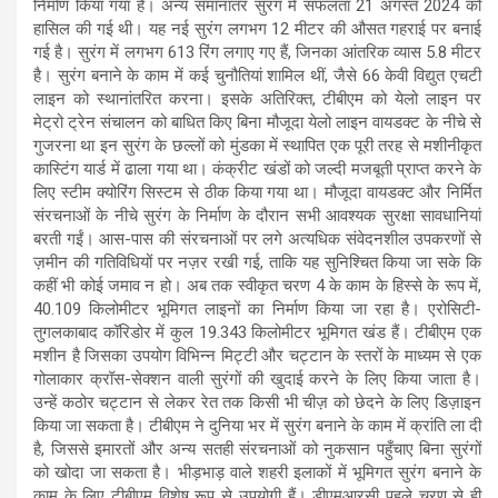
निर्माण किया गया है। अन्य समानांतर सुरंग में सफलता 21 अगस्त 2024 को
हासिल की गई थी। यह नई सुरंग लगभग 12 मीटर की औसत गहराई पर बनाई
गई है। सुरंग में लगभग 613 रिंग लगाए गए हैं, जिनका आंतरिक व्यास 5.8 मीटर
है। सुरंग बनाने के काम में कई चुनौतियां शामिल थीं, जैसे 66 केवी विद्युत एचटी
लाइन को स्थानांतरित करना। इसके अतिरिक्त, टीबीएम को येलो लाइन पर
मेट्रो ट्रेन संचालन को बाधित किए बिना मौजूदा येलो लाइन वायडक्ट के नीचे से
गुजरना था इन सुरंग के छल्लों को मुंडका में स्थापित एक पूरी तरह से मशीनीकृत
कास्टिंग यार्ड में ढाला गया था। कंक्रीट खंडों को जल्दी मजबूती प्राप्त करने के
लिए स्टीम क्योरिंग सिस्टम से ठीक किया गया था। मौजूदा वायडक्ट और निर्मित
संरचनाओं के नीचे सुरंग के निर्माण के दौरान सभी आवश्यक सुरक्षा सावधानियां
बरती गईं। आस-पास की संरचनाओं पर लगे अत्यधिक संवेदनशील उपकरणों से
ज़मीन की गतिविधियों पर नज़र रखी गई, ताकि यह सुनिश्चित किया जा सके कि
कहीं भी कोई जमाव न हो। अब तक स्वीकृत चरण 4 के काम के हिस्से के रूप में,
40.109 किलोमीटर भूमिगत लाइनों का निर्माण किया जा रहा है। एरोसिटी-
तुगलकाबाद कॉरिडोर में कुल 19.343 किलोमीटर भूमिगत खंड हैं। टीबीएम एक
मशीन है जिसका उपयोग विभिन्न मिट्टी और चट्टान के स्तरों के माध्यम से एक
गोलाकार क्रॉस-सेक्शन वाली सुरंगों की खुदाई करने के लिए किया जाता है।
उन्हें कठोर चट्टान से लेकर रेत तक किसी भी चीज़ को छेदने के लिए डिज़ाइन
किया जा सकता है। टीबीएम ने दुनिया भर में सुरंग बनाने के काम में क्रांति ला दी
है, जिससे इमारतों और अन्य सतही संरचनाओं को नुकसान पहुँचाए बिना सुरंगों
को खोदा जा सकता है। भीड़भाड़ वाले शहरी इलाकों में भूमिगत सुरंग बनाने के
काम के लिए टीबीएम विशेष रूप से उपयोगी हैं। डीएमआरसी पहले चरण से ही