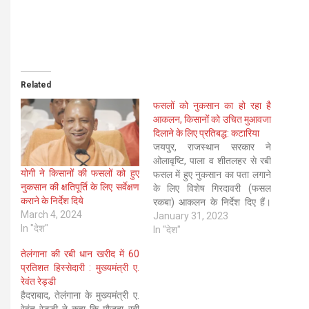
Related
फसलों को नुकसान का हो रहा है
आकलन, किसानों को उचित मुआवजा
दिलाने के लिए प्रतिबद्ध: कटारिया
जयपुर, राजस्थान सरकार ने
ओलावृष्टि, पाला व शीतलहर से रबी
योगी ने किसानों की फसलों को हुए
फसल में हुए नुकसान का पता लगाने
नुकसान की क्षतिपूर्ति के लिए सर्वेक्षण
के लिए विशेष गिरदावरी (फसल
कराने के निर्देश दिये
रकबा) आकलन के निर्देश दिए हैं।
March 4, 2024
राज्य के कृषि मंत्री लालचंद
January 31, 2023
In "देश"
कटारिया ने सोमवार को राज्य
In "देश"
विधानसभा में यह जानकारी दी और
तेलंगाना की रबी धान खरीद में 60
कहा कि सरकार प्रभावित किसानों…
प्रतिशत हिस्सेदारी : मुख्यमंत्री ए.
रेवंत रेड्डी
हैदराबाद, तेलंगाना के मुख्यमंत्री ए.
रेवंत रेड्डी ने कहा कि मौजूदा रबी