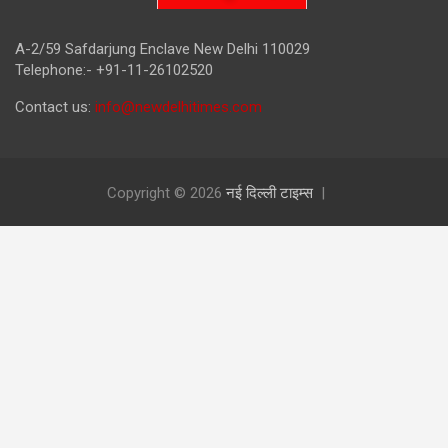
A-2/59 Safdarjung Enclave New Delhi 110029
Telephone:- +91-11-26102520
Contact us:
info@newdelhitimes.com
Copyright © 2026
नई दिल्ली टाइम्स