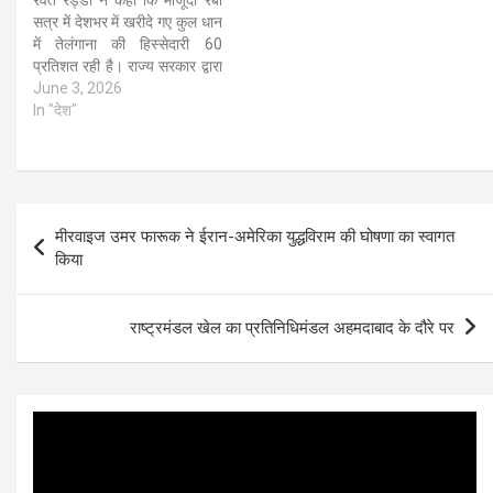
सत्र में देशभर में खरीदे गए कुल धान
में तेलंगाना की हिस्सेदारी 60
प्रतिशत रही है। राज्य सरकार द्वारा
आयोजित तेलंगाना स्थापना दिवस
June 3, 2026
समारोह में राष्ट्रीय ध्वज फहराने के
In "देश"
बाद उन्होंने कहा कि अब तक सरकार
ने 63.65…
Post
मीरवाइज उमर फारूक ने ईरान-अमेरिका युद्धविराम की घोषणा का स्वागत
navigation
किया
राष्ट्रमंडल खेल का प्रतिनिधिमंडल अहमदाबाद के दौरे पर