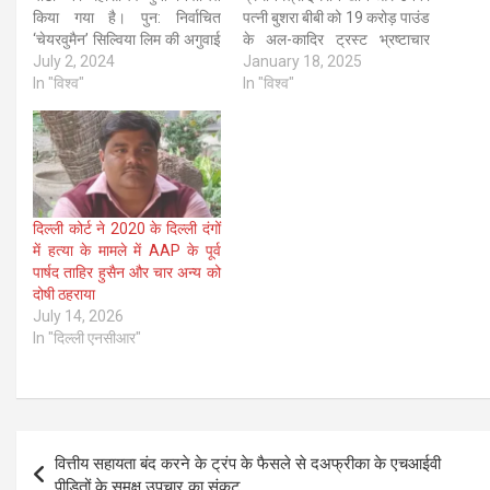
किया गया है। पुन: निर्वाचित
पत्नी बुशरा बीबी को 19 करोड़ पाउंड
‘चेयरवुमैन’ सिल्विया लिम की अगुवाई
के अल-कादिर ट्रस्ट भ्रष्टाचार
में कुल 14 सदस्यों ने केंद्रीय
July 2, 2024
मामले में दोषी करार देते हुए क्रमशः
January 18, 2025
कार्यकारी समिति (सीईसी) के लिए
In "विश्व"
14 और सात वर्ष कैद की सजा
In "विश्व"
वोट दिया जो ‘वर्कर्स पार्टी’ की शीर्ष
सुनाई। भ्रष्टाचार निरोधक अदालत
निर्णय निर्धारण संस्था है।…
के न्यायाधीश नासिर जावेद राणा ने
अडियाला…
दिल्ली कोर्ट ने 2020 के दिल्ली दंगों
में हत्या के मामले में AAP के पूर्व
पार्षद ताहिर हुसैन और चार अन्य को
दोषी ठहराया
July 14, 2026
In "दिल्ली एनसीआर"
Post
वित्तीय सहायता बंद करने के ट्रंप के फैसले से दअफ्रीका के एचआईवी
navigation
पीड़ितों के समक्ष उपचार का संकट