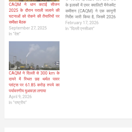
CAQM ने धान कटाई सीजन
के इलाकों में एयर क्वालिटी मैनेजमेंट
2025 के दौरान पराली जलाने की
कमीशन (CAQM) ने एक कानूनी
घटनाओं को रोकने की तैयारियों पर
निर्देश जारी किया है, जिसमें 2026
समीक्षा बैठक
की कटाई के मौसम में गेहूं की पराली
February 17, 2026
September 27, 2025
जलाने से रोकने और खत्म करने के
In "दिल्ली एनसीआर"
In "देश"
लिए राज्य एक्शन प्लान को…
CAQM ने दिल्ली से 300 km के
दायरे में स्थित छह थर्मल पावर
प्लांट्स पर 61.85 करोड़ रुपये का
पर्यावरणीय मुआवज़ा लगाया
April 9, 2026
In "राष्ट्रीय"
Post