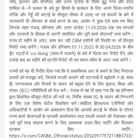
जींद, झज्जर और सोनीपत; और उत्तर प्रदेश के गौतम बुद्ध नगर और मेरठ
शामिल थे—ने फ़सल के बचे हुए हिस्से के प्रबंधन के लिए अपने ज़िला-स्तरीय
तरीके और गेहूँ की कटाई के मौजूदा मौसम में उठाए जा रहे कदमों के बारे में
जानकारी दी।विस्तार से चर्चा करने के बाद, आयोग ने कुछ ऐसे काम तय किए
जिनके तहत पंजाब, हरियाणा और उत्तर प्रदेश 11.05.2026 तक तय मानकों
और प्रारूपों के हिसाब से अपनी संशोधित और पूरी कार्य योजनाएँ जमा करेंगे।
राज्य दो महीने के अंदर, काम कर रही CRM मशीनों की स्थिति पर भी विस्तृत
रिपोर्ट जमा करेंगे। पंजाब और हरियाणा 01.11.2025 से 30.04.2026 के बीच
ईंट भट्ठों में ‘co-firing’ (साथ में जलाने) के बारे में ज़िला-वार रिपोर्ट देंगे, और
उसके बाद हर महीने की प्रगति रिपोर्ट भी तय समय-सीमा के अंदर जमा करेंगे।
राज्यों को यह भी निर्देश दिया गया कि वे आकस्मिक आग से बचने के लिए निवारक
उपायों को मज़बूत करें, जिससे पराली जलाने की घटनाओं में बढ़ोतरी न हो; साथ
ही, जागरूकता और नियमों के पालन को बढ़ावा देने के लिए सूचना, शिक्षा और
संचार (IEC) गतिविधियों को तेज़ करें। पंजाब से यह भी कहा गया कि वह हरियाणा
द्वारा विकसित मौजूदा पोर्टल की तर्ज पर, निर्देश संख्या 92 के पालन की निगरानी
के लिए एक विशेष पोर्टल विकसित करे।संबंधित हितधारक एजेंसियों और
अधिकारियों ने आयोग को आश्वासन दिया कि आगामी कटाई के मौसम के दौरान
राज्य कार्य योजनाओं के प्रभावी कार्यान्वयन तथा पराली जलाने की रोकथाम और
उसे पूरी तरह समाप्त करने के लिए आवश्यक उपाय किए जाएँगे और मिलकर
प्रयास किए जाएँगे।
https://x.com/CAQM_Official/status/2052397797211885733/