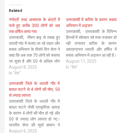
Related
गंगोत्री तथा आसपास के क्षेत्रों में
उत्तरकाशी में बारिश के कारण बचाव
फंसे हुए करीब 300 लोगों को अब
अभियान में अड़चन
तक हर्षिल लाया गया
उत्तरकाशी, उत्तरकाशी के विभिन्न
उत्तरकाशी, भीषण बाढ़ से तबाह हुए
हिस्सों में सोमवार को रुक-रुककर हो
धराली गांव में चलाए जा रहे राहत और
रही लगातार बारिश के कारण
बचाव अभियान के तीसरे दिन सेना ने
आपदाग्रस्त धराली और हर्षिल में
कहा कि अब तक 70 लोगों को बचाया
बचाव अभियान में अड़चन आ रही है।
जा चुका है और 50 से अधिक लोग
अधिकारियों ने यह जानकारी दी।
August 11, 2025
अब भी लापता है। अधिकारियों के
August 8, 2025
अधिकारियों ने बताया कि बारिश के
In "देश"
अनुसार मंगलवार दोपहर बाद बादल
In "देश"
कारण हेलीकॉप्टर संचालन शुरू नहीं
फटने से…
हो पाया जबकि मलबे में दबे लोगों…
उत्तरकाशी जिले के धराली गाँव में
बादल फटने से 4 लोगों की मौत, 50
से ज़्यादा लापता
उत्तरकाशी जिले के धराली गाँव में
बादल फटने जैसी प्राकृतिक आपदा
के कारण 4 लोगों की मौत हो गई और
50 से ज़्यादा लोग लापता हो गए।
भारतीय सेना की सूर्या कमान ने
लगभग 13:45 बजे हर्षिल के पास
August 6, 2025