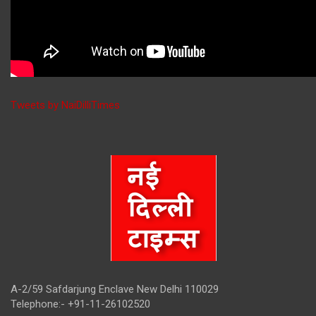
Tweets by NaiDilliTimes
A-2/59 Safdarjung Enclave New Delhi 110029
Telephone:- +91-11-26102520