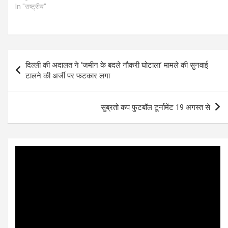
खीरगाड़ क्षेत्र के धराली गाँव में हुए
In "राष्ट्रीय"
भीषण भूस्खलन के बाद…
Post
दिल्ली की अदालत ने ‘जमीन के बदले नौकरी घोटाला’ मामले की सुनवाई
navigation
टालने की अर्जी पर फटकार लगा
सुब्रतो कप फुटबॉल टूर्नामेंट 19 अगस्त से