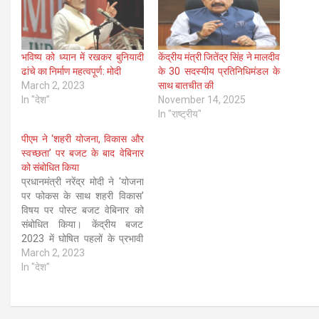
भविष्य को ध्यान में रखकर बुनियादी
केंद्रीय मंत्री जितेंद्र सिंह ने मालदीव
ढांचे का निर्माण महत्वपूर्ण: मोदी
के 30 सदस्यीय प्रतिनिधिमंडल के
March 2, 2023
साथ बातचीत की
In "देश"
November 14, 2025
In "राष्ट्रीय"
पीएम ने ‘शहरी योजना, विकास और
स्वच्छता’ पर बजट के बाद वेबिनार
को संबोधित किया
प्रधानमंत्री नरेंद्र मोदी ने 'योजना
पर फोकस के साथ शहरी विकास'
विषय पर पोस्ट बजट वेबिनार को
संबोधित किया। केंद्रीय बजट
2023 में घोषित पहलों के प्रभावी
कार्यान्वयन के लिए विचारों और
March 2, 2023
सुझावों की तलाश के लिए सरकार
In "देश"
द्वारा आयोजित 12 पोस्ट-बजट
वेबिनार की श्रृंखला में यह छठा है।
सभा…