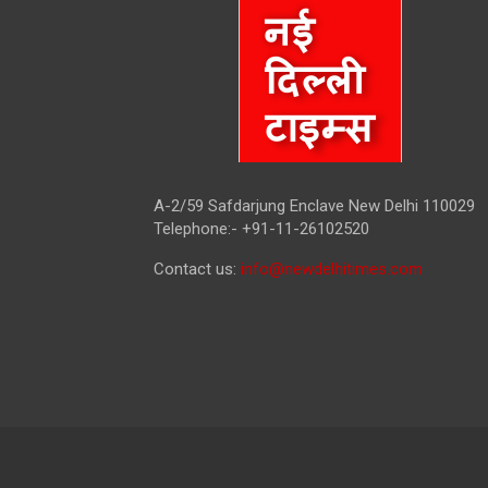
A-2/59 Safdarjung Enclave New Delhi 110029
Telephone:- +91-11-26102520
Contact us:
info@newdelhitimes.com