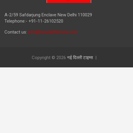
A-2/59 Safdarjung Enclave New Delhi 110029
Telephone:- +91-11-26102520
Contact us:
info@newdelhitimes.com
Copyright © 2026
नई दिल्ली टाइम्स