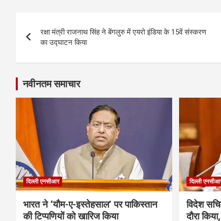
Post
रक्षा मंत्री राजनाथ सिंह ने बेंगलुरु में एयरो इंडिया के 15वें संस्करण
navigation
का उद्घाटन किया
नवीनतम समाचार
दिल्ली एनसीआर
दिल्ली एनसीआ
भारत ने ‘यौम-ए-इस्तेहसाल’ पर पाकिस्तान
विदेश सचिव
की टिप्पणियों को खारिज किया
दौरा किया,