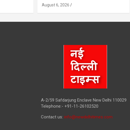
August 6, 2026
A-2/59 Safdarjung Enclave New Delhi 110029
Telephone:- +91-11-26102520
Contact us:
info@newdelhitimes.com