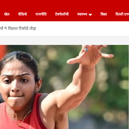
खेल
वीडियो
राजनीति
टेक्नोलॉजी
स्वास्थ्य
शिक्षा
दिल्ली ए
ं ने पिछला रिकॉर्ड तोड़ा