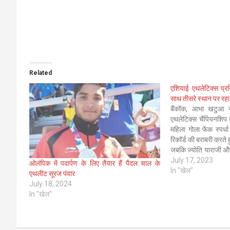
Related
एशियाई एथलेटिक्स प्र
साथ तीसरे स्थान पर रहा
बैंकॉक, आभा खटुआ न
एथलेटिक्स चैंपियनशिप 
महिला गोला फेंक स्पर्धा
रिकॉर्ड की बराबरी करत
जबकि ज्योति याराजी और
में अपना दूसरा पदक जी
July 17, 2023
ओलंपिक में पदार्पण के लिए तैयार हैं पैदल चाल के
In "खेल"
एथलीट सूरज पंवार
July 18, 2024
In "खेल"